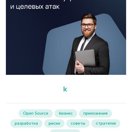
Open Source
бизнес
приложения
разработка
риски
советы
стратегия