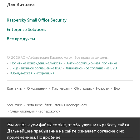
Для бизнеса
Kaspersky Small Office Security
Enterprise Solutions
Все продукты
© 2026 АО «Лаборатория Касперского». Все права защищены.
Политика конфиденциальности
Антикоррупционная политика
Лицензионное соглашение B2C
Лицензионное соглашение B2B
Юридическая информация
Контакты
О компании
Партнерам
Об угрозах
Новости
Блог
Securelist
Nota Bene: блог Евгения Касперского
Энциклопедия «Касперского»
Мы используем файлы cookie, чтобы улучшить работу сайта.
Дальнейшее пребывание на сайте означает согласие с их
применением.
Подробнее