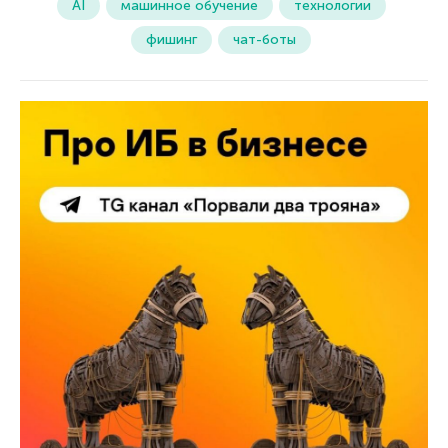
AI
машинное обучение
технологии
фишинг
чат-боты