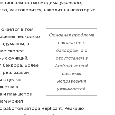
ункциональностью модема
удаленно
,
Что, как говорится, наводит на некоторые
ючается в том,
Основная проблема
пасения несколько
связана не с
 надуманны, а
бэкдором, а с
вие скорее
ных функций,
отсутствием в
я бэкдора. Более
Android четкой
я реализации
системы
м с целью
исправления
ьства в
уязвимостей.
 и планшетов
 чем может
с работой автора Replicant. Реакцию