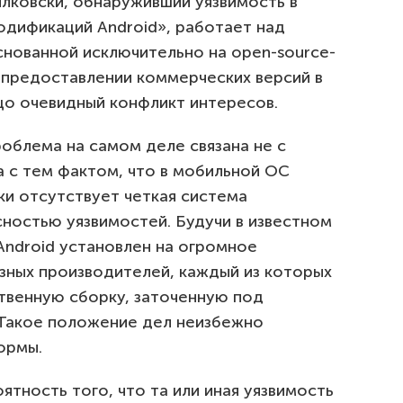
ялковски, обнаруживший уязвимость в
дификаций Android», работает над
снованной исключительно на open-source-
в предоставлении коммерческих версий в
цо очевидный конфликт интересов.
облема на самом деле связана не с
 а с тем фактом, что в мобильной ОС
ки отсутствует четкая система
сностью уязвимостей. Будучи в известном
Android установлен на огромное
азных производителей, каждый из которых
ственную сборку, заточенную под
 Такое положение дел неизбежно
ормы.
ятность того, что та или иная уязвимость