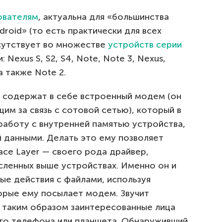
ователям
, актуальна для «большинства
oid» (то есть практически для всех
сутствует во множестве
устройств серии
exus S, S2, S4, Note, Note 3, Nexus,
а также Note 2.
ы содержат в себе встроенный модем (он
им за связь с сотовой сетью), который в
работу с внутренней памятью устройства,
 данными. Делать это ему позволяет
face Layer — своего рода драйвер,
сленных выше устройствах. Именно он и
ые действия с файлами, используя
орые ему посылает модем. Звучит
о таким образом заинтересованные лица
го телефона или планшета. Обнаруживший