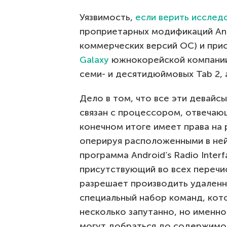
Уязвимость,
если верить исслед
проприетарных модификаций Andr
коммерческих версий ОС) и при
Galaxy
южнокорейской компании: N
семи- и десятидюймовых Tab 2, 
Дело в том, что все эти девайс
связан с процессором, отвечающ
конечном итоге имеет права на 
оперируя расположенными в ней
программа Android’s Radio Inter
присутствующий во всех перечи
разрешает производить удаленн
специальный набор команд, кот
несколько запутанно, но именн
могут добраться до содержимо