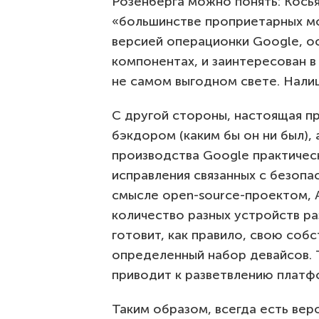
Розенберга можно понять: Кось
«большинстве проприетарных мо
версией операционки Google, о
компонентах, и заинтересован 
не самом выгодном свете. Нали
С другой стороны, настоящая пр
бэкдором (каким бы он ни был),
производства Google практичес
исправления связанных с безопа
смысле open-source-проектом, 
количество разных устройств р
готовит, как правило, свою соб
определенный набор девайсов.
приводит к разветвлению платф
Таким образом, всегда есть веро