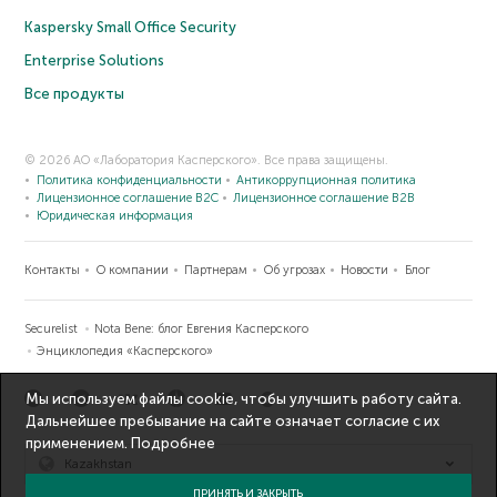
Kaspersky Small Office Security
Enterprise Solutions
Все продукты
© 2026 АО «Лаборатория Касперского». Все права защищены.
Политика конфиденциальности
Антикоррупционная политика
Лицензионное соглашение B2C
Лицензионное соглашение B2B
Юридическая информация
Контакты
О компании
Партнерам
Об угрозах
Новости
Блог
Securelist
Nota Bene: блог Евгения Касперского
Энциклопедия «Касперского»
Мы используем файлы cookie, чтобы улучшить работу сайта.
Дальнейшее пребывание на сайте означает согласие с их
применением.
Подробнее
Kazakhstan
ПРИНЯТЬ И ЗАКРЫТЬ