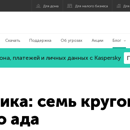
Для дома
Для малого бизнеса
Для
Скачать
Поддержка
Об угрозах
Акции
Блог
на, платежей и личных данных с Kaspersky
П
ка: семь круго
о ада