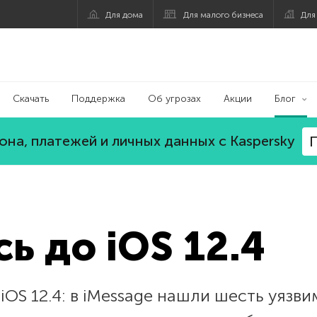
Для дома
Для малого бизнеса
Для
Скачать
Поддержка
Об угрозах
Акции
Блог
на, платежей и личных данных с Kaspersky
П
ь до iOS 12.4
OS 12.4: в iMessage нашли шесть уязв