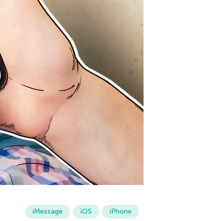
iMessage
iOS
iPhone