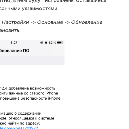
ятно, в нем будут исправлены оставшиеся
санными уязвимостями.
в
Настройки -> Основные -> Обновление
тановить
.