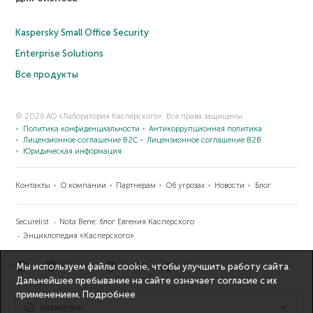
Kaspersky Small Office Security
Enterprise Solutions
Все продукты
© 2026 АО «Лаборатория Касперского». Все права защищены.
Политика конфиденциальности
Антикоррупционная политика
Лицензионное соглашение B2C
Лицензионное соглашение B2B
Юридическая информация
Контакты
О компании
Партнерам
Об угрозах
Новости
Блог
Securelist
Nota Bene: блог Евгения Касперского
Энциклопедия «Касперского»
Мы используем файлы cookie, чтобы улучшить работу сайта.
Дальнейшее пребывание на сайте означает согласие с их
применением.
Подробнее
Kazakhstan