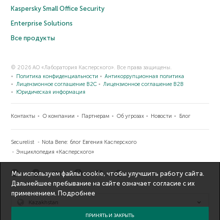
Kaspersky Small Office Security
Enterprise Solutions
Все продукты
© 2026 АО «Лаборатория Касперского». Все права защищены.
Политика конфиденциальности
Антикоррупционная политика
Лицензионное соглашение B2C
Лицензионное соглашение B2B
Юридическая информация
Контакты
О компании
Партнерам
Об угрозах
Новости
Блог
Securelist
Nota Bene: блог Евгения Касперского
Энциклопедия «Касперского»
Мы используем файлы cookie, чтобы улучшить работу сайта.
Дальнейшее пребывание на сайте означает согласие с их
применением.
Подробнее
Kazakhstan
ПРИНЯТЬ И ЗАКРЫТЬ