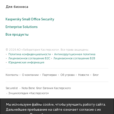
Для бизнеса
Kaspersky Small Office Security
Enterprise Solutions
Все продукты
© 2026 АО «Лаборатория Касперского». Все права защищены.
Политика конфиденциальности
Антикоррупционная политика
Лицензионное соглашение B2C
Лицензионное соглашение B2B
Юридическая информация
Контакты
О компании
Партнерам
Об угрозах
Новости
Блог
Securelist
Nota Bene: блог Евгения Касперского
Энциклопедия «Касперского»
Мы используем файлы cookie, чтобы улучшить работу сайта.
Дальнейшее пребывание на сайте означает согласие с их