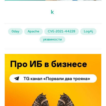
0day
Apache
CVE-2021-44228
Log4j
уязвимости