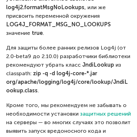
log4j2.formatMsgNoLookups
, или же
присвоить переменной окружения
LOG4J_FORMAT_MSG_NO_LOOKUPS
значение
true
.
Для защиты более ранних релизов Log4j (от
2.0-beta9 до 2.10.0) разработчики библиотеки
рекомендуют убрать класс
JndiLookup
из
classpath:
zip -q -d log4j-core-*.jar
org/apache/logging/log4j/core/lookup/JndiL
ookup.class
.
Кроме того, мы рекомендуем не забывать о
необходимости установки
защитных решений
на серверы — во многих случаях это позволит
выявить запуск вредоносного кода и