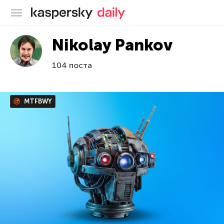
Блог Касперского
Nikolay Pankov
104 поста
MTFBWY