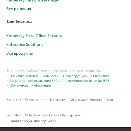
Kaspersky Password Manager
Все решения
Для бизнеса
Kaspersky Small Office Security
Enterprise Solutions
Все продукты
© 2026 АО «Лаборатория Касперского». Все права защищены.
Политика конфиденциальности
Антикоррупционная политика
Лицензионное соглашение B2C
Лицензионное соглашение B2B
Юридическая информация
Контакты
О компании
Партнерам
Об угрозах
Новости
Блог
Securelist
Nota Bene: блог Евгения Касперского
Энциклопедия «Касперского»