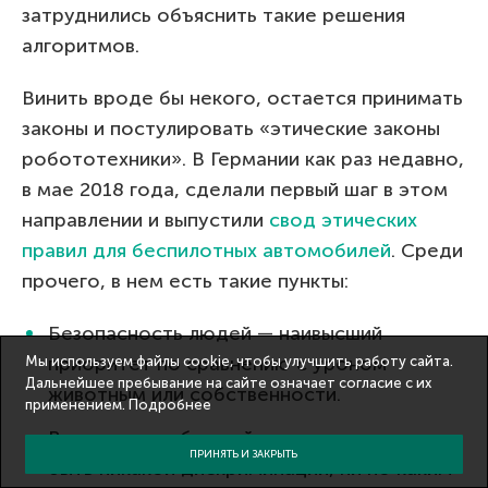
затруднились объяснить такие решения
алгоритмов.
Винить вроде бы некого, остается принимать
законы и постулировать «этические законы
робототехники». В Германии как раз недавно,
в мае 2018 года, сделали первый шаг в этом
направлении и выпустили
свод этических
правил для беспилотных автомобилей
. Среди
прочего, в нем есть такие пункты:
Безопасность людей — наивысший
приоритет по сравнению с уроном
Мы используем файлы cookie, чтобы улучшить работу сайта.
Дальнейшее пребывание на сайте означает согласие с их
животным или собственности.
применением.
Подробнее
В случае неизбежной аварии не должно
ПРИНЯТЬ И ЗАКРЫТЬ
быть никакой дискриминации, ни по каким