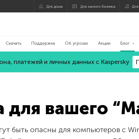
Для дома
Для малого бизнеса
Для
Скачать
Поддержка
Об угрозах
Акции
Блог
на, платежей и личных данных с Kaspersky
П
а для вашего “М
гут быть опасны для компьютеров с Win