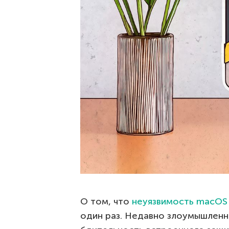
О том, что
неуязвимость macOS
один раз. Недавно злоумышленн