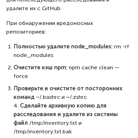
удалите их с GitHub.
При обнаружении вредоносных
репозиториев:
Полностью удалите node_modules:
rm -rf
node_modules
Очистите
кэш
npm:
npm cache clean —
force
Проверьте и очистите от посторонних
команд
~/.bashrc и ~/.zshrc
4.
Сделайте архивную копию для
расследования и удалите из системы
файл
/tmp/inventory.txt и
/tmp/inventory.txt.bak