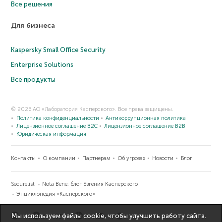
Все решения
Для бизнеса
Kaspersky Small Office Security
Enterprise Solutions
Все продукты
© 2026 АО «Лаборатория Касперского». Все права защищены.
Политика конфиденциальности
Антикоррупционная политика
Лицензионное соглашение B2C
Лицензионное соглашение B2B
Юридическая информация
Контакты
О компании
Партнерам
Об угрозах
Новости
Блог
Securelist
Nota Bene: блог Евгения Касперского
Энциклопедия «Касперского»
Мы используем файлы cookie, чтобы улучшить работу сайта.