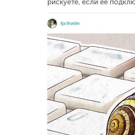
рискуете, если ее подклю
Ilja Shatilin