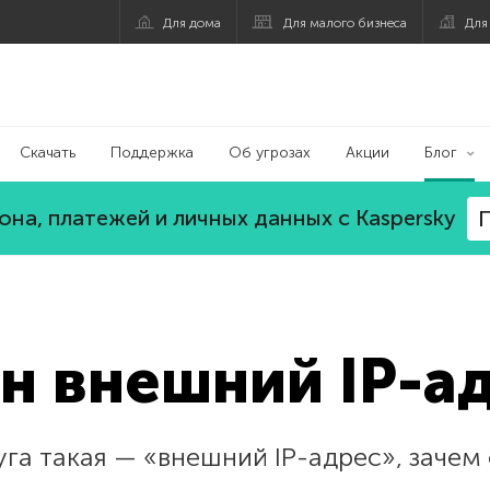
Для дома
Для малого бизнеса
Для
Скачать
Поддержка
Об угрозах
Акции
Блог
на, платежей и личных данных с Kaspersky
П
н внешний IP-а
уга такая — «внешний IP-адрес», зачем