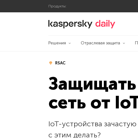
Продукты:
Блог Касперского
Решения
Отраслевая защита
П
RSAC
Защищать 
сеть от Io
IoT-устройства зачастую
с этим делать?