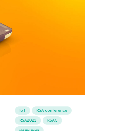
IoT
RSA conference
RSA2021
RSAC
медицина