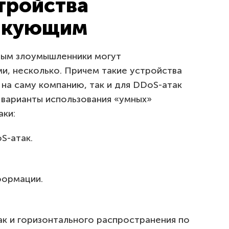
тройства
такующим
рым злоумышленники могут
и, несколько. Причем такие устройства
 на саму компанию, так и для DDoS-атак
 варианты использования «умных»
аки:
S-атак.
формации.
к и горизонтального распространения по