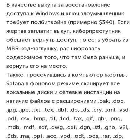
В качестве выкупа за восстановление
доступа к Windows и ключ злоумышленник
требует полбиткойна (примерно $340). Если
жертва заплатит выкуп, киберпреступник
обещает вернуть доступ, то есть убрать из
MBR код-заглушку, расшифровать
содержимое того, что там было раньше, и
вернуть его на место.
Также, просочившись в компьютер жертвы,
Satana в фоновом режиме сканирует все
локальные диски и сетевые инстанции на
наличие файлов с расширениями .bak, .doc,
.jpg, .jpe, .txt, .tex, .dbf, .db, .xls, .cry, .xml, .vsd,
.pdf, .csv, .bmp, .tif, .1cd, .tax, .gif, .gbr, .png,
.mdb, .mdf, .sdf, .dwg, .dxf, .dgn, .stl, .gho, .v2i,
.3ds, .ma, .ppt, .acc, .vpd, .odt, .ods, .rar, .zip,