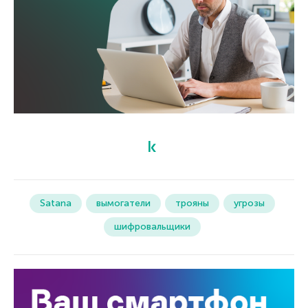
Satana
вымогатели
трояны
угрозы
шифровальщики