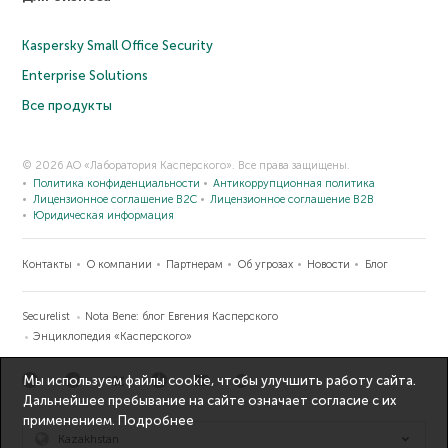
Kaspersky Small Office Security
Enterprise Solutions
Все продукты
© 2026 АО «Лаборатория Касперского». Все права защищены.
Политика конфиденциальности
Антикоррупционная политика
Лицензионное соглашение B2C
Лицензионное соглашение B2B
Юридическая информация
Контакты
О компании
Партнерам
Об угрозах
Новости
Блог
Securelist
Nota Bene: блог Евгения Касперского
Энциклопедия «Касперского»
Мы используем файлы cookie, чтобы улучшить работу сайта.
Дальнейшее пребывание на сайте означает согласие с их
применением.
Подробнее
Kazakhstan