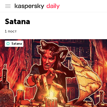
Блог Касперского
Satana
1 пост
Satana