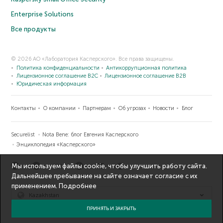
Enterprise Solutions
Все продукты
© 2026 АО «Лаборатория Касперского». Все права защищены.
Политика конфиденциальности
Антикоррупционная политика
Лицензионное соглашение B2C
Лицензионное соглашение B2B
Юридическая информация
Контакты
О компании
Партнерам
Об угрозах
Новости
Блог
Securelist
Nota Bene: блог Евгения Касперского
Энциклопедия «Касперского»
Мы используем файлы cookie, чтобы улучшить работу сайта.
Дальнейшее пребывание на сайте означает согласие с их
применением.
Подробнее
Kazakhstan
ПРИНЯТЬ И ЗАКРЫТЬ