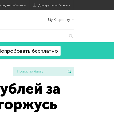
 среднего бизнеса
Для крупного бизнеса
My Kaspersky
опробовать бесплатно
ублей за
 горжусь