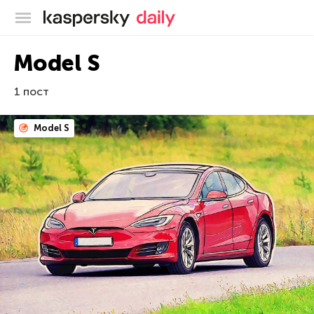
Блог Касперского
Model S
1 пост
Model S