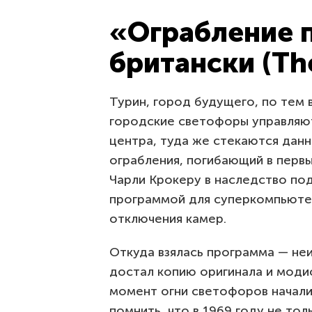
«Ограбление п
британски (The
Турин, город будущего, по тем в
городские светофоры управляю
центра, туда же стекаются данн
ограбления, погибающий в первы
Чарли Крокеру в наследство по
программой для суперкомпьютер
отключения камер.
Откуда взялась программа — неи
достал копию оригинала и моди
момент огни светофоров начали 
помнить, что в 1969 году не то