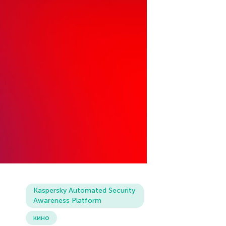
Kaspersky Automated Security
Awareness Platform
кино