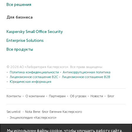
Все решения
Для бизнеса
Kaspersky Small Office Security
Enterprise Solutions
Все продукты
© 2026 АО «Лаборатория Касперского». Все права защищены.
Политика конфиденциальности
Антикоррупционная политика
Лицензионное соглашение B2C
Лицензионное соглашение B2B
Юридическая информация
Контакты
О компании
Партнерам
Об угрозах
Новости
Блог
Securelist
Nota Bene: блог Евгения Касперского
Энциклопедия «Касперского»
Мы используем файлы cookie, чтобы улучшить работу сайта.