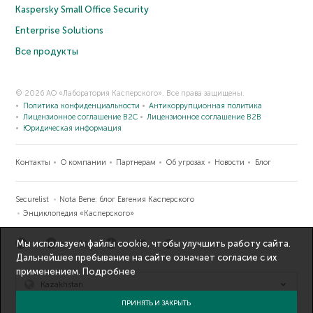
Kaspersky Small Office Security
Enterprise Solutions
Все продукты
© 2026 АО «Лаборатория Касперского». Все права защищены.
Политика конфиденциальности
Антикоррупционная политика
Лицензионное соглашение B2C
Лицензионное соглашение B2B
Юридическая информация
Контакты
О компании
Партнерам
Об угрозах
Новости
Блог
Securelist
Nota Bene: блог Евгения Касперского
Энциклопедия «Касперского»
Мы используем файлы cookie, чтобы улучшить работу сайта.
Дальнейшее пребывание на сайте означает согласие с их
применением.
Подробнее
Kazakhstan
ПРИНЯТЬ И ЗАКРЫТЬ