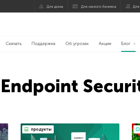
Для дома
Для малого бизнеса
Для
Скачать
Поддержка
Об угрозах
Акции
Блог
Endpoint Securi
продукты