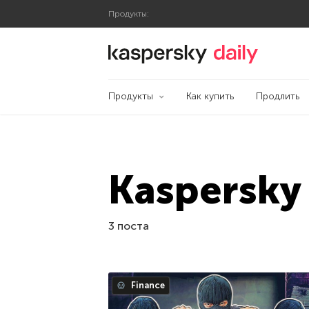
Продукты:
Блог Касперского
Продукты
Как купить
Продлить
Kaspersky 
3 поста
Finance