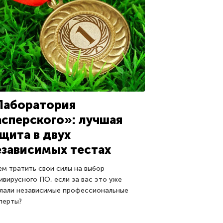
Лаборатория
асперского»: лучшая
ащита в двух
езависимых тестах
ем тратить свои силы на выбор
ивирусного ПО, если за вас это уже
лали независимые профессиональные
перты?