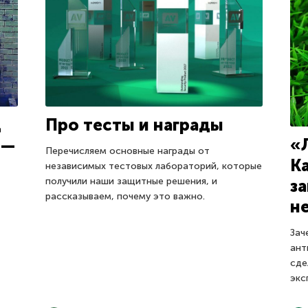
д
Про тесты и награды
«
 —
Перечисляем основные награды от
К
независимых тестовых лабораторий, которые
получили наши защитные решения, и
з
рассказываем, почему это важно.
н
Зач
ант
сде
экс