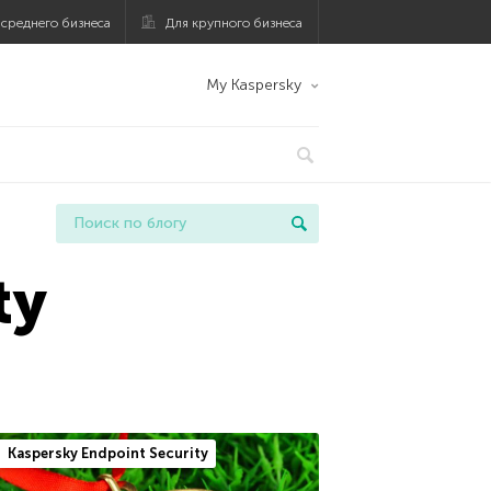
 среднего бизнеса
Для крупного бизнеса
My Kaspersky
ty
Kaspersky Endpoint Security