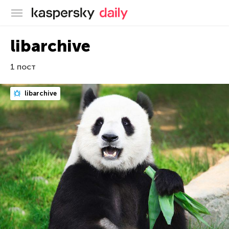
Блог Касперского
libarchive
1 пост
libarchive